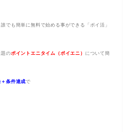
、誰でも簡単に無料で始める事ができる「ポイ活」
話題の
ポイントエニタイム（ポイエニ）
について簡
録＋条件達成
で