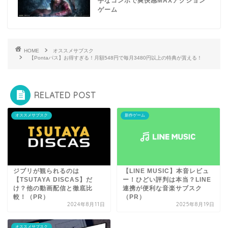
手なコンボで爽快感MAXアクション
ゲーム
HOME
オススメサブスク
【Pontaパス】お得すぎる！月額548円で毎月3480円以上の特典が貰える！
RELATED POST
オススメサブスク
新作ゲーム
ジブリが観られるのは
【LINE MUSIC】本音レビュ
【TSUTAYA DISCAS】だ
ー！ひどい評判は本当？LINE
け？他の動画配信と徹底比
連携が便利な音楽サブスク
較！（PR）
（PR）
2024年8月11日
2025年8月19日
オススメサブスク