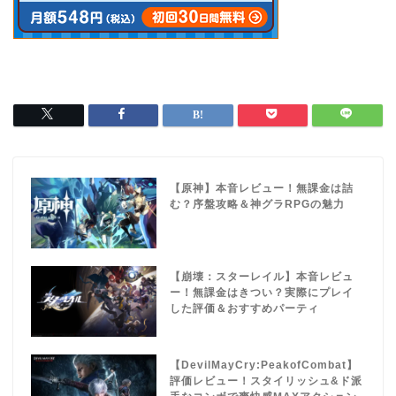
【原神】本音レビュー！無課金は詰
む？序盤攻略＆神グラRPGの魅力
【崩壊：スターレイル】本音レビュ
ー！無課金はきつい？実際にプレイ
した評価＆おすすめパーティ
【DevilMayCry:PeakofCombat】
評価レビュー！スタイリッシュ&ド派