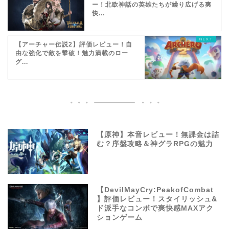
ー！北欧神話の英雄たちが繰り広げる爽
快...
【アーチャー伝説2】評価レビュー！自
由な強化で敵を撃破！魅力満載のロー
グ...
【原神】本音レビュー！無課金は詰
む？序盤攻略＆神グラRPGの魅力
【DevilMayCry:PeakofCombat
】評価レビュー！スタイリッシュ&
ド派手なコンボで爽快感MAXアク
ションゲーム