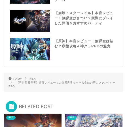
【崩壊：スターレイル】本音レビュ
ー！無課金はきつい？実際にプレイ
した評価＆おすすめパーティ
【原神】本音レビュー！無課金は詰
む？序盤攻略＆神グラRPGの魅力
HOME
RPG
【異世界異世界】評価レビュー！人気異世界キャラ大集結の夢のファンタジー
RPG
RELATED POST
RPG
RPG