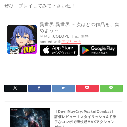
ぜひ、プレイしてみて下さいね！
異世界 異世界 ～次はどの作品を、集
めよう～
開発元:
COLOPL, Inc.
無料
posted with
アプリーチ
【DevilMayCry:PeakofCombat】
評価レビュー！スタイリッシュ&ド派
手なコンボで爽快感MAXアクション
ゲーム