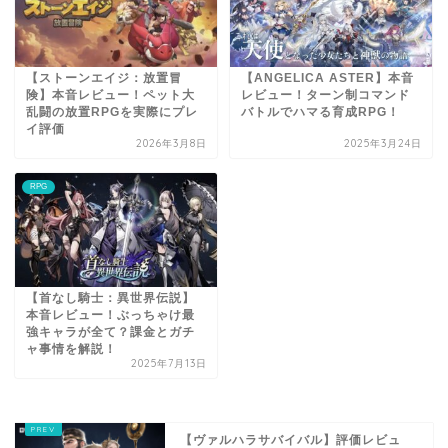
【ストーンエイジ：放置冒
【ANGELICA ASTER】本音
険】本音レビュー！ペット大
レビュー！ターン制コマンド
乱闘の放置RPGを実際にプレ
バトルでハマる育成RPG！
イ評価
2026年3月8日
2025年3月24日
RPG
【首なし騎士：異世界伝説】
本音レビュー！ぶっちゃけ最
強キャラが全て？課金とガチ
ャ事情を解説！
2025年7月13日
【ヴァルハラサバイバル】評価レビュ