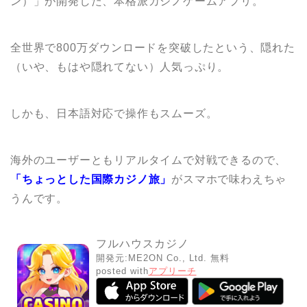
ン）」が開発した、本格派カジノゲームアプリ。
全世界で800万ダウンロードを突破したという、隠れた
（いや、もはや隠れてない）人気っぷり。
しかも、日本語対応で操作もスムーズ。
海外のユーザーともリアルタイムで対戦できるので、
「ちょっとした国際カジノ旅」
がスマホで味わえちゃ
うんです。
フルハウスカジノ
開発元:
ME2ON Co., Ltd.
無料
posted with
アプリーチ