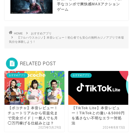
手なコンボで爽快感MAXアクション
ゲーム
HOME
おすすめアプリ
【フルハウスカジノ】本音レビュー！初心者でも安心の無料カジノアプリで本場
気分を体験しよう！
RELATED POST
おすすめアプリ
おすすめアプリ
【ポコチャ】本音レビュー！
【TikTok Lite】本音レビュ
チュートリアルから収益化ま
ー！TikTokとの違い＆5000円
で完全ガイド｜一般人でも月
を逃さない不明なエラー対処
◯万円稼げる仕組みとは？
法
2025年5月29日
2024年8月13日