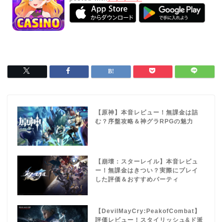
【原神】本音レビュー！無課金は詰
む？序盤攻略＆神グラRPGの魅力
【崩壊：スターレイル】本音レビュ
ー！無課金はきつい？実際にプレイ
した評価＆おすすめパーティ
【DevilMayCry:PeakofCombat】
評価レビュー！スタイリッシュ&ド派