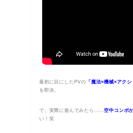
最初に目にしたPVの
「魔法×機械×アクシ
を即決。
で、実際に遊んでみたら……
空中コンボ
い！笑