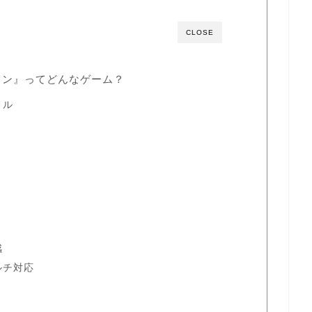
CLOSE
ラン』ってどんなゲーム？
トル
感
ルチ対応