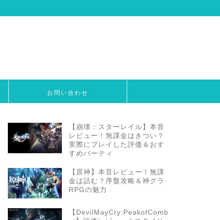
お問い合わせ
【崩壊：スターレイル】本音
レビュー！無課金はきつい？
実際にプレイした評価＆おす
すめパーティ
【原神】本音レビュー！無課
金は詰む？序盤攻略＆神グラ
RPGの魅力
【DevilMayCry:PeakofComb