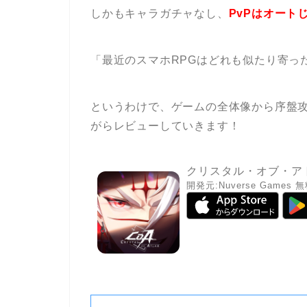
しかもキャラガチャなし、
PvPはオート
「最近のスマホRPGはどれも似たり寄っ
というわけで、ゲームの全体像から序盤
がらレビューしていきます！
クリスタル・オブ・ア
開発元:
Nuverse Games
無