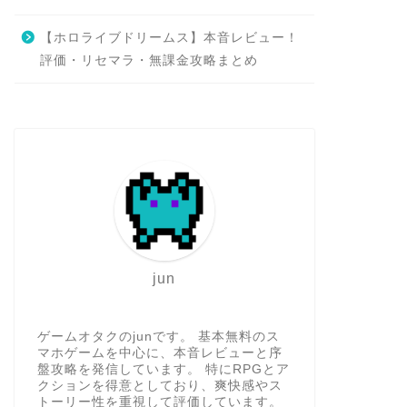
【ホロライブドリームス】本音レビュー！
評価・リセマラ・無課金攻略まとめ
jun
ゲームオタクのjunです。 基本無料のス
マホゲームを中心に、本音レビューと序
盤攻略を発信しています。 特にRPGとア
クションを得意としており、爽快感やス
トーリー性を重視して評価しています。