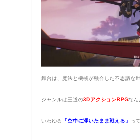
舞台は、魔法と機械が融合した不思議な
ジャンルは王道の
3DアクションRPG
なん
いわゆる
「空中に浮いたまま戦える」
っ