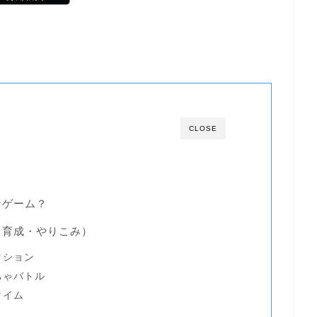
CLOSE
なゲーム？
・育成・やりこみ）
クション
ちゃバトル
タイム