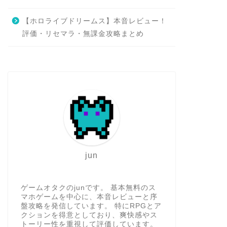
【ホロライブドリームス】本音レビュー！
評価・リセマラ・無課金攻略まとめ
jun
ゲームオタクのjunです。 基本無料のス
マホゲームを中心に、本音レビューと序
盤攻略を発信しています。 特にRPGとア
クションを得意としており、爽快感やス
トーリー性を重視して評価しています。