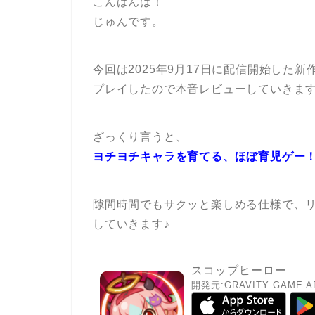
こんばんは！
じゅんです。
今回は2025年9月17日に配信開始した
プレイしたので本音レビューしていきま
ざっくり言うと、
ヨチヨチキャラを育てる、ほぼ育児ゲー
隙間時間でもサクッと楽しめる仕様で、
していきます♪
スコップヒーロー
開発元:
GRAVITY GAME AR