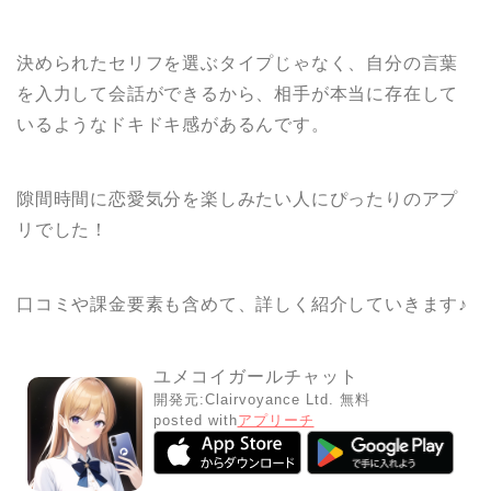
決められたセリフを選ぶタイプじゃなく、自分の言葉
を入力して会話ができるから、相手が本当に存在して
いるようなドキドキ感があるんです。
隙間時間に恋愛気分を楽しみたい人にぴったりのアプ
リでした！
口コミや課金要素も含めて、詳しく紹介していきます♪
ユメコイガールチャット
開発元:
Clairvoyance Ltd.
無料
posted with
アプリーチ