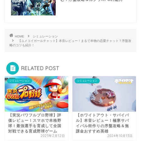
HOME
シミュレーション
【ユメコイガールチャット】本音レビュー！まるで本物の恋愛チャット？序盤攻
略のコツも紹介！
RELATED POST
シミュレーション
シミュレーション
【実況パワフルプロ野球】評
【ホワイトアウト・サバイバ
価レビュー！スマホで本格野
ル】本音レビュー！極寒サバ
球！最強選手を育成して全国
イバル街作りの序盤攻略＆無
対戦できる育成野球ゲーム
課金おすすめ英雄
2025年2月12日
2024年10月13日