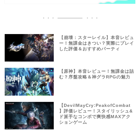
【崩壊：スターレイル】本音レビュ
ー！無課金はきつい？実際にプレイ
した評価＆おすすめパーティ
【原神】本音レビュー！無課金は詰
む？序盤攻略＆神グラRPGの魅力
【DevilMayCry:PeakofCombat
】評価レビュー！スタイリッシュ&
ド派手なコンボで爽快感MAXアク
ションゲーム