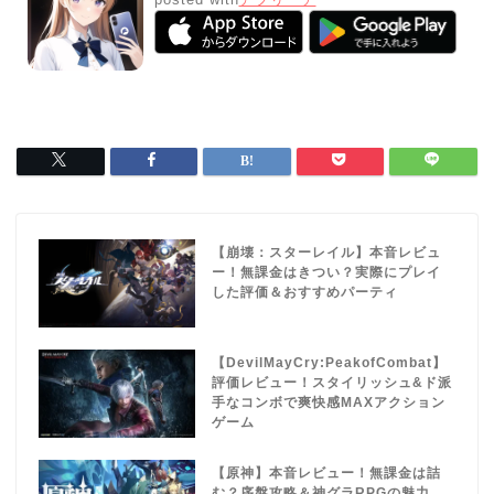
【崩壊：スターレイル】本音レビュ
ー！無課金はきつい？実際にプレイ
した評価＆おすすめパーティ
【DevilMayCry:PeakofCombat】
評価レビュー！スタイリッシュ&ド派
手なコンボで爽快感MAXアクション
ゲーム
【原神】本音レビュー！無課金は詰
む？序盤攻略＆神グラRPGの魅力