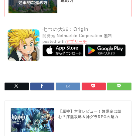
進め方
七つの大罪：Origin
開発元:
Netmarble Corporation
無料
posted with
アプリーチ
【原神】本音レビュー！無課金は詰
む？序盤攻略＆神グラRPGの魅力