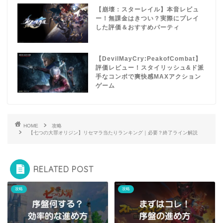
【崩壊：スターレイル】本音レビュ
ー！無課金はきつい？実際にプレイ
した評価＆おすすめパーティ
【DevilMayCry:PeakofCombat】
評価レビュー！スタイリッシュ&ド派
手なコンボで爽快感MAXアクション
ゲーム
HOME
攻略
【七つの大罪オリジン】リセマラ当たりランキング｜必要？終了ライン解説
RELATED POST
攻略
攻略