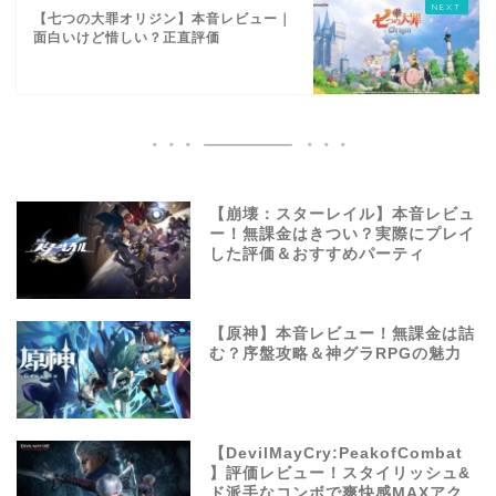
【七つの大罪オリジン】本音レビュー｜
面白いけど惜しい？正直評価
【崩壊：スターレイル】本音レビュ
ー！無課金はきつい？実際にプレイ
した評価＆おすすめパーティ
【原神】本音レビュー！無課金は詰
む？序盤攻略＆神グラRPGの魅力
【DevilMayCry:PeakofCombat
】評価レビュー！スタイリッシュ&
ド派手なコンボで爽快感MAXアク