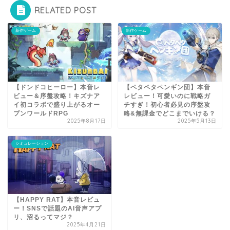
RELATED POST
新作ゲーム
新作ゲーム
【ドンドコヒーロー】本音レ
【ペタペタペンギン団】本音
ビュー＆序盤攻略！キズナア
レビュー！可愛いのに戦略ガ
イ初コラボで盛り上がるオー
チすぎ！初心者必見の序盤攻
プンワールドRPG
略&無課金でどこまでいける？
2025年8月17日
2025年5月13日
シミュレーション
【HAPPY RAT】本音レビュ
ー！SNSで話題のAI音声アプ
リ、沼るってマジ？
2025年4月21日