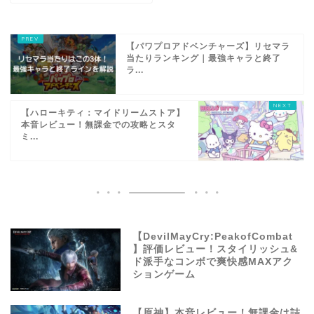
【パワプロアドベンチャーズ】リセマラ
当たりランキング｜最強キャラと終了
ラ...
【ハローキティ：マイドリームストア】
本音レビュー！無課金での攻略とスタ
ミ...
【DevilMayCry:PeakofCombat
】評価レビュー！スタイリッシュ&
ド派手なコンボで爽快感MAXアク
ションゲーム
【原神】本音レビュー！無課金は詰