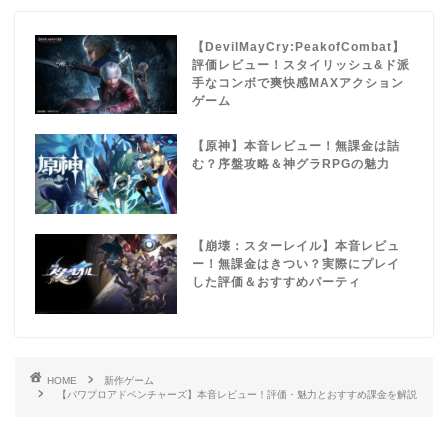
【DevilMayCry:PeakofCombat】
評価レビュー！スタイリッシュ&ド派
手なコンボで爽快感MAXアクション
ゲーム
【原神】本音レビュー！無課金は詰
む？序盤攻略＆神グラRPGの魅力
【崩壊：スターレイル】本音レビュ
ー！無課金はきつい？実際にプレイ
した評価＆おすすめパーティ
HOME
新作ゲーム
【パワプロアドベンチャーズ】本音レビュー！評価・魅力とおすすめ課金を解説