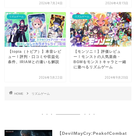
2026年7月24日
2026年4月13日
リズムゲーム
リズムゲーム
【topia（トピア）】本音レビ
【モンソニ！】評価レビュ
ュー！評判・口コミや収益化
ー！モンストの人気楽曲・
条件、IRIAMとの違いも解説
BGMをモンストキャラと一緒
に遊べるリズムゲーム
2026年3月22日
2024年9月20日
HOME
リズムゲーム
【DevilMayCry:PeakofCombat