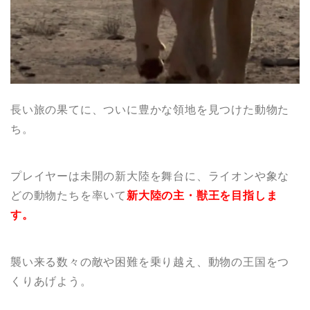
長い旅の果てに、ついに豊かな領地を見つけた動物た
ち。
プレイヤーは
未開の新大陸を舞台
に、ライオンや象な
どの動物
たちを率いて
新大陸の主・獣王
を目指しま
す。
襲い来る数々の敵や困難を乗り越え、動物の王国をつ
くりあげよう。