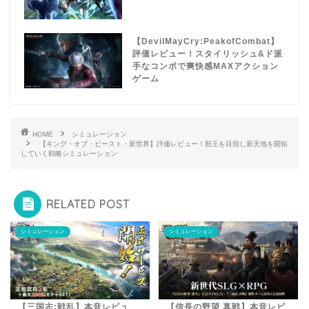
【DevilMayCry:PeakofCombat】
評価レビュー！スタイリッシュ&ド派
手なコンボで爽快感MAXアクション
ゲーム
HOME
シミュレーション
【キング・オブ・ビースト：新世界】評価レビュー！獣王を目指し新天地を開拓
していく戦略シミュレーション
RELATED POST
シミュレーション
シミュレーション
【三国志:戦乱】本音レビュ
【信長の野望 真戦】本音レビ