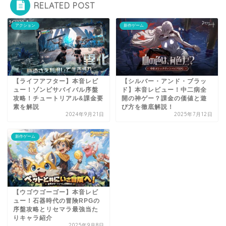
RELATED POST
アクション
新作ゲーム
【ライフアフター】本音レビ
【シルバー・アンド・ブラッ
ュー！ゾンビサバイバル序盤
ド】本音レビュー！中二病全
攻略！チュートリアル&課金要
開の神ゲー？課金の価値と遊
素を解説
び方を徹底解説！
2024年9月21日
2025年7月12日
新作ゲーム
【ウゴウゴーゴー】本音レビ
ュー！石器時代の冒険RPGの
序盤攻略とリセマラ最強当た
りキャラ紹介
2025年9月8日