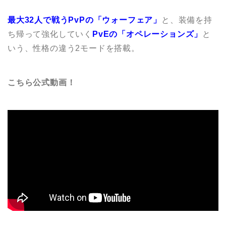
最大32人で戦うPvPの「ウォーフェア」
と、装備を持
ち帰って強化していく
PvEの「オペレーションズ」
と
いう、性格の違う2モードを搭載。
こちら公式動画！