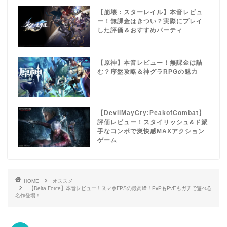
【崩壊：スターレイル】本音レビュ
ー！無課金はきつい？実際にプレイ
した評価＆おすすめパーティ
【原神】本音レビュー！無課金は詰
む？序盤攻略＆神グラRPGの魅力
【DevilMayCry:PeakofCombat】
評価レビュー！スタイリッシュ&ド派
手なコンボで爽快感MAXアクション
ゲーム
HOME
オススメ
【Delta Force】本音レビュー！スマホFPSの最高峰！PvPもPvEもガチで遊べる
名作登場！