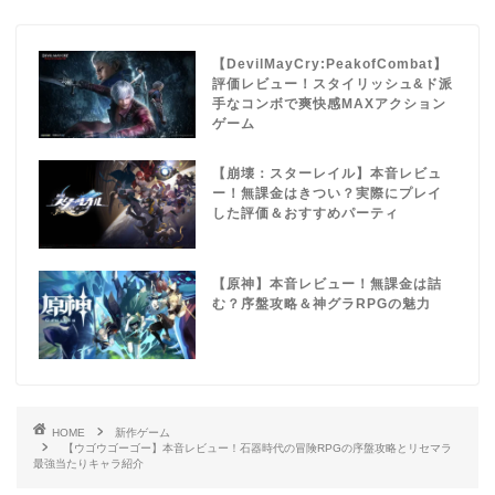
【DevilMayCry:PeakofCombat】
評価レビュー！スタイリッシュ&ド派
手なコンボで爽快感MAXアクション
ゲーム
【崩壊：スターレイル】本音レビュ
ー！無課金はきつい？実際にプレイ
した評価＆おすすめパーティ
【原神】本音レビュー！無課金は詰
む？序盤攻略＆神グラRPGの魅力
HOME
新作ゲーム
【ウゴウゴーゴー】本音レビュー！石器時代の冒険RPGの序盤攻略とリセマラ
最強当たりキャラ紹介