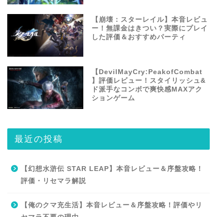
【崩壊：スターレイル】本音レビュ
ー！無課金はきつい？実際にプレイ
した評価＆おすすめパーティ
【DevilMayCry:PeakofCombat
】評価レビュー！スタイリッシュ&
ド派手なコンボで爽快感MAXアク
ションゲーム
最近の投稿
【幻想水滸伝 STAR LEAP】本音レビュー＆序盤攻略！
評価・リセマラ解説
【俺のクマ充生活】本音レビュー＆序盤攻略！評価やリ