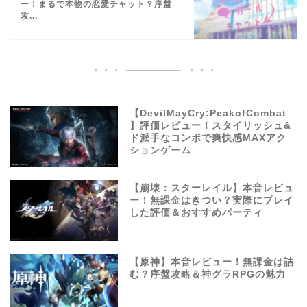
ー！まるで本物の恋愛チャット？序盤
攻...
【DevilMayCry:PeakofCombat
】評価レビュー！スタイリッシュ&
ド派手なコンボで爽快感MAXアク
ションゲーム
【崩壊：スターレイル】本音レビュ
ー！無課金はきつい？実際にプレイ
した評価＆おすすめパーティ
【原神】本音レビュー！無課金は詰
む？序盤攻略＆神グラRPGの魅力