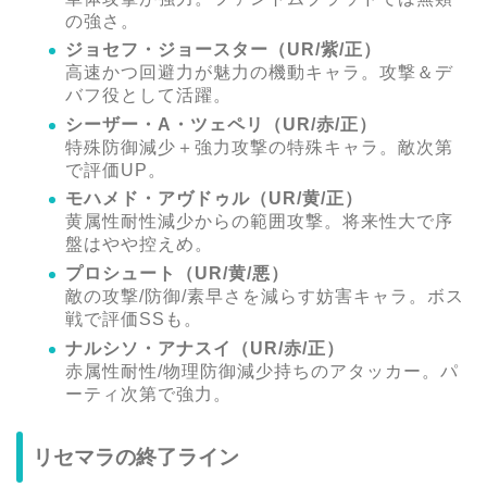
の強さ。
ジョセフ・ジョースター（UR/紫/正）
高速かつ回避力が魅力の機動キャラ。攻撃＆デ
バフ役として活躍。
シーザー・A・ツェペリ（UR/赤/正）
特殊防御減少＋強力攻撃の特殊キャラ。敵次第
で評価UP。
モハメド・アヴドゥル（UR/黄/正）
黄属性耐性減少からの範囲攻撃。将来性大で序
盤はやや控えめ。
プロシュート（UR/黄/悪）
敵の攻撃/防御/素早さを減らす妨害キャラ。ボス
戦で評価SSも。
ナルシソ・アナスイ（UR/赤/正）
赤属性耐性/物理防御減少持ちのアタッカー。パ
ーティ次第で強力。
リセマラの終了ライン