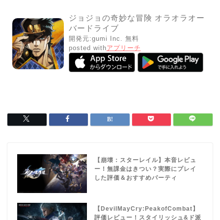
ジョジョの奇妙な冒険 オラオラオー
バードライブ
開発元:
gumi Inc.
無料
posted with
アプリーチ
【崩壊：スターレイル】本音レビュ
ー！無課金はきつい？実際にプレイ
した評価＆おすすめパーティ
【DevilMayCry:PeakofCombat】
評価レビュー！スタイリッシュ&ド派