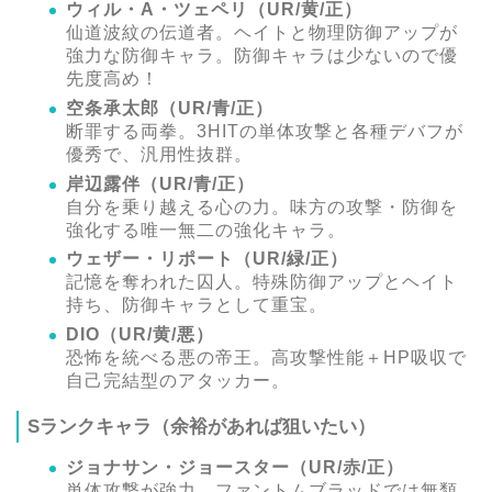
ウィル・A・ツェペリ（UR/黄/正）
仙道波紋の伝道者。ヘイトと物理防御アップが
強力な防御キャラ。防御キャラは少ないので優
先度高め！
空条承太郎（UR/青/正）
断罪する両拳。3HITの単体攻撃と各種デバフが
優秀で、汎用性抜群。
岸辺露伴（UR/青/正）
自分を乗り越える心の力。味方の攻撃・防御を
強化する唯一無二の強化キャラ。
ウェザー・リポート（UR/緑/正）
記憶を奪われた囚人。特殊防御アップとヘイト
持ち、防御キャラとして重宝。
DIO（UR/黄/悪）
恐怖を統べる悪の帝王。高攻撃性能＋HP吸収で
自己完結型のアタッカー。
Sランクキャラ（余裕があれば狙いたい）
ジョナサン・ジョースター（UR/赤/正）
単体攻撃が強力。ファントムブラッドでは無類