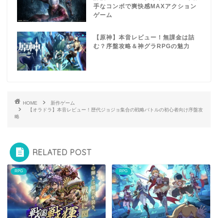
手なコンボで爽快感MAXアクション
ゲーム
【原神】本音レビュー！無課金は詰
む？序盤攻略＆神グラRPGの魅力
HOME
新作ゲーム
【オラドラ】本音レビュー！歴代ジョジョ集合の戦略バトルの初心者向け序盤攻
略
RELATED POST
RPG
RPG