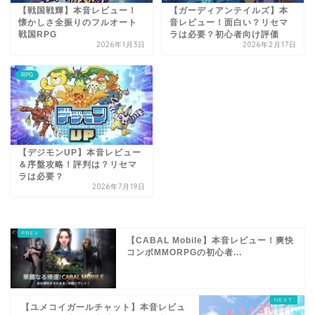
【戦国戦輝】本音レビュー！
【ガーディアンテイルズ】本
懐かしさ全振りのフルオート
音レビュー！面白い？リセマ
戦国RPG
ラは必要？初心者向け評価
2026年1月3日
2026年2月17日
RPG
【デジモンUP】本音レビュー
＆序盤攻略！評判は？リセマ
ラは必要？
2026年7月19日
【CABAL Mobile】本音レビュー！爽快
コンボMMORPGの初心者...
【ユメコイガールチャット】本音レビュ