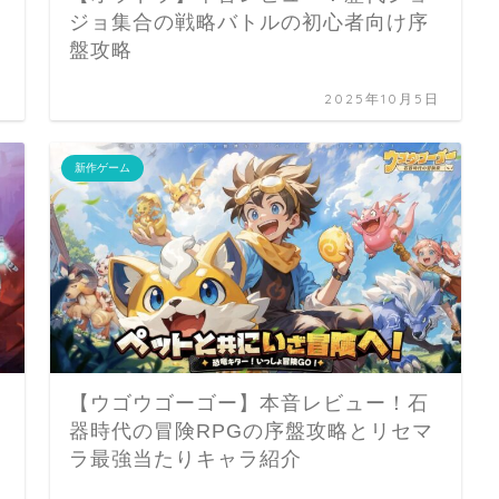
ジョ集合の戦略バトルの初心者向け序
盤攻略
日
2025年10月5日
新作ゲーム
【ウゴウゴーゴー】本音レビュー！石
器時代の冒険RPGの序盤攻略とリセマ
ラ最強当たりキャラ紹介