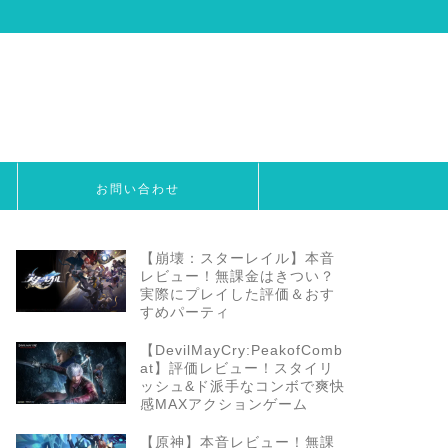
お問い合わせ
【崩壊：スターレイル】本音
レビュー！無課金はきつい？
実際にプレイした評価＆おす
すめパーティ
【DevilMayCry:PeakofComb
at】評価レビュー！スタイリ
ッシュ&ド派手なコンボで爽快
感MAXアクションゲーム
【原神】本音レビュー！無課