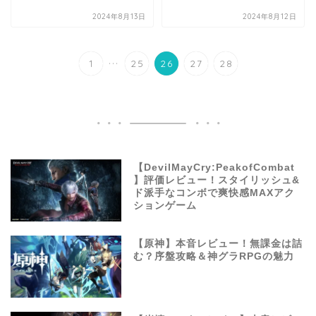
2024年8月13日
2024年8月12日
...
1
25
26
27
28
【DevilMayCry:PeakofCombat
】評価レビュー！スタイリッシュ&
ド派手なコンボで爽快感MAXアク
ションゲーム
【原神】本音レビュー！無課金は詰
む？序盤攻略＆神グラRPGの魅力