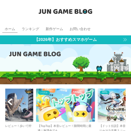
ホーム
ランキング
新作ゲーム
お問い合わせ
【2026年】おすすめスマホゲーム
RPG
シミュレーション
音レビュー！隙間時間に最
【ドット伝説】本音レビュー＆序盤攻略！
【信長の野望 真戦】本
リセマラ不要？ぶっ...
者でも楽しめる戦国...