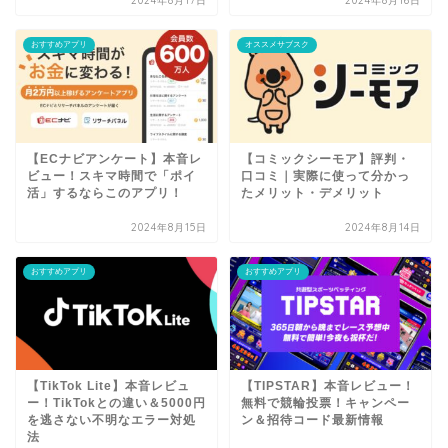
2024年8月17日
2024年8月16日
おすすめアプリ
オススメサブスク
【ECナビアンケート】本音レ
【コミックシーモア】評判・
ビュー！スキマ時間で「ポイ
口コミ｜実際に使って分かっ
活」するならこのアプリ！
たメリット・デメリット
2024年8月15日
2024年8月14日
おすすめアプリ
おすすめアプリ
【TikTok Lite】本音レビュ
【TIPSTAR】本音レビュー！
ー！TikTokとの違い＆5000円
無料で競輪投票！キャンペー
を逃さない不明なエラー対処
ン＆招待コード最新情報
法