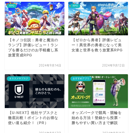
RPG
RPG
【キノコ伝説：勇者と魔法の
【ゼロから勇者】評価レビュ
ランプ】評価レビュー！ラン
ー！異世界の勇者になって美
プを擦るだけのお手軽癒し系
女達と世界を救う放置系RPG
放置育成RPG
2024年9月14日
2024年9月12日
オススメサブスク
おすすめアプリ
【U-NEXT】他社サブスクと
オッズパークで競馬・競輪を
徹底比較！ポイントのお得な
始める方法！登録から投票・
使い道も紹介！（PR）
勝ちやすい買い方まで解説